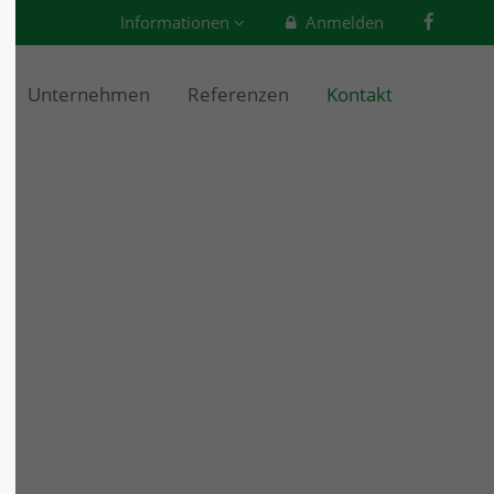
Informationen
Anmelden
About us
Unternehmen
Referenzen
Kontakt
Lorem ipsum dolor sit amet,
0
consectetuer adipiscing elit.
Aenean commodo ligula eget dolor.
Aenean massa. Cum sociis natoque
penatibus et magnis dis parturient
montes, nascetur ridiculus mus.
Donec quam felis, ultricies nec.