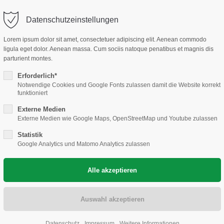
@neuweg-gmbh.de
Datenschutzeinstellungen
ort
Get in touch
Lorem ipsum dolor sit amet, consectetuer adipiscing elit. Aenean commodo
Home
Dienstleistungen
ligula eget dolor. Aenean massa. Cum sociis natoque penatibus et magnis dis
psum dolor sit amet:
Cybersteel Inc.
parturient montes.
376-293 City Road, Suite 60
Erforderlich*
San Francisco, CA 94102
Notwendige Cookies und Google Fonts zulassen damit die Website korrekt
4h
funktioniert
/ 365days
Have any questions?
Externe Medien
Externe Medien wie Google Maps, OpenStreetMap und Youtube zulassen
+44 1234 567 890
Statistik
Drop us a line
Google Analytics und Matomo Analytics zulassen
r support for our customers
info@yourdomain.com
Fri 8:00am - 5:00pm
(GMT
Datenschutz
Impressum
Weitere Informationen