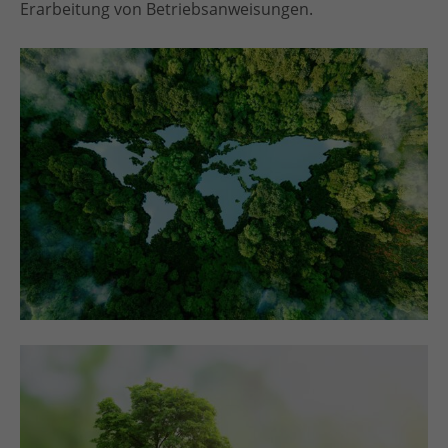
Erarbeitung von Betriebsanweisungen.
Drop us a line
info@yourdomain.com
About us
Lorem ipsum dolor sit amet, consectetuer
adipiscing elit.
Aenean commodo ligula eget dolor. Aenean
massa. Cum sociis natoque penatibus et magnis
dis parturient montes, nascetur ridiculus mus.
Donec quam felis, ultricies nec.