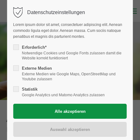
Datenschutzeinstellungen
Login
Lorem ipsum dolor sit amet, consectetuer adipiscing elit. Aenean
Benutzername
commodo ligula eget dolor. Aenean massa. Cum sociis natoque
penatibus et magnis dis parturient montes.
Erforderlich*
Notwendige Cookies und Google Fonts zulassen damit die
Website korrekt funktioniert
Passwort
Externe Medien
Externe Medien wie Google Maps, OpenStreetMap und
Youtube zulassen
Statistik
Anmelden
Google Analytics und Matomo Analytics zulassen
Register
|
Lost your password?
AUFGABENGEBIET
Support
Umweltschutz
Lorem ipsum dolor sit amet: